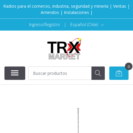
Radios para el comercio, industria, seguridad y minería | Ventas |
Arriendos | Instalaciones |
Ingreso/Registro
|
Español (Chile)
0
AGOTADO