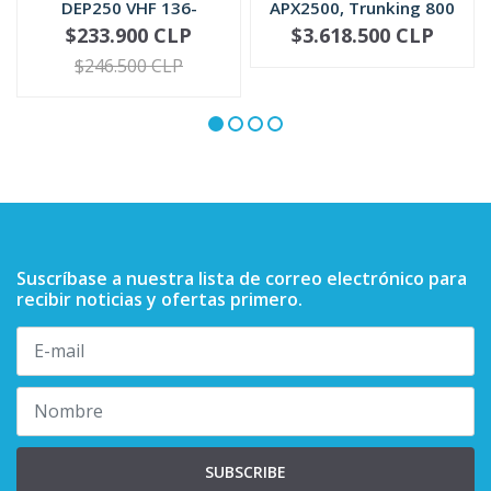
DEP250 VHF 136-
APX2500, Trunking 800
174MHz / UHF 4...
Mhz, P25/P...
$233.900 CLP
$3.618.500 CLP
VER OPCIONES
-
+
$246.500 CLP
Suscríbase a nuestra lista de correo electrónico para
recibir noticias y ofertas primero.
SUBSCRIBE