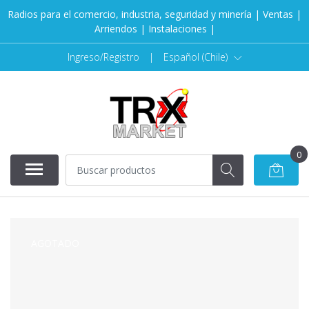
Radios para el comercio, industria, seguridad y minería | Ventas |
Arriendos | Instalaciones |
Ingreso/Registro
|
Español (Chile)
0
AGOTADO