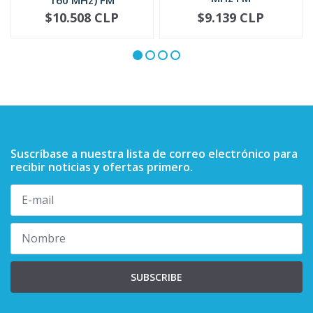
PMAD4094
$10.508 CLP
$9.139 CLP
NO DISPONIBLE
-
+
Suscríbase a nuestra lista de correo electrónico para
recibir noticias y ofertas primero.
SUBSCRIBE