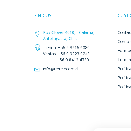
FIND US
CUST
Roy Glover 4610, , Calama,
Contac
Antofagasta, Chile
Como 
Tienda: +56 9 3916 6080
Formas
Ventas: +56 9 9223 0243
Términ
+56 9 8412 4730
Polític
info@trxtelecom.cl
Polític
Polític