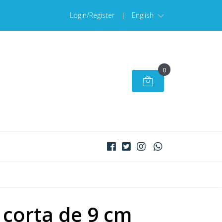
Login/Register
|
English
0
corta de 9 cm