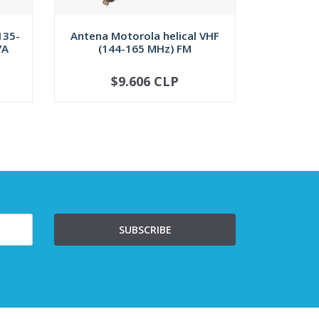
135-
Antena Motorola helical VHF
Antena M
7A
(144-165 MHz) FM
(15
$9.606 CLP
$
-
+
-
SUBSCRIBE