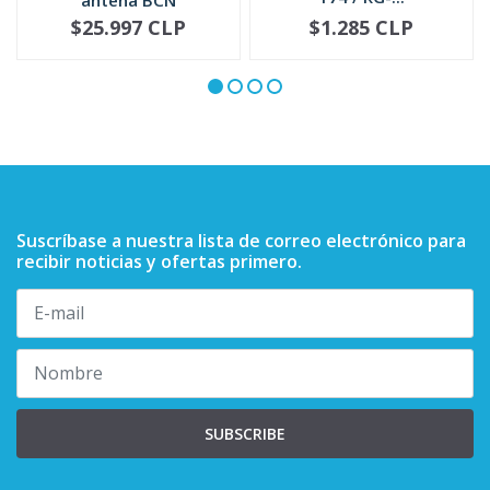
5885705M02
$25.997 CLP
$1.285 CLP
NO DISPONIBLE
-
+
Suscríbase a nuestra lista de correo electrónico para
recibir noticias y ofertas primero.
SUBSCRIBE