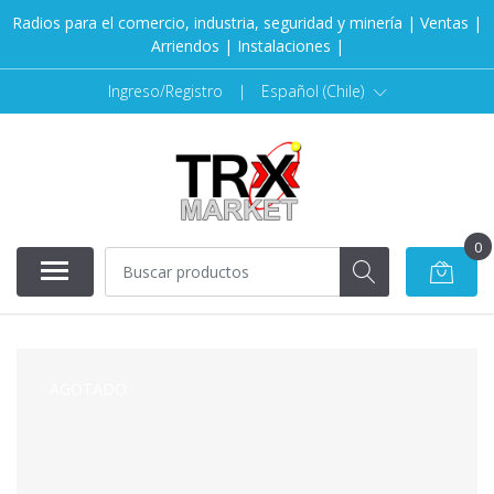
Radios para el comercio, industria, seguridad y minería | Ventas |
Arriendos | Instalaciones |
Ingreso/Registro
|
Español (Chile)
0
AGOTADO