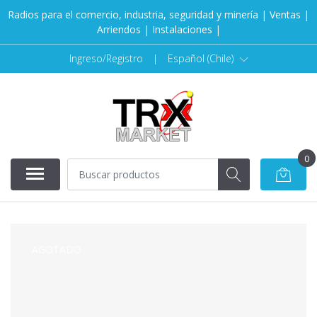
Radios para el comercio, industria, seguridad y minería | Ventas |
Arriendos | Instalaciones |
Ingreso/Registro
|
Español (Chile)
0
AGOTADO