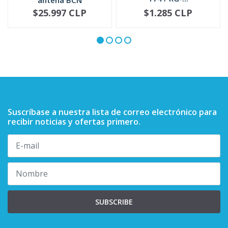
5885705M02
$25.997 CLP
$1.285 CLP
NO DISPONIBLE
-
+
Suscríbase a nuestra lista de correo electrónico para
recibir noticias y ofertas primero.
SUBSCRIBE