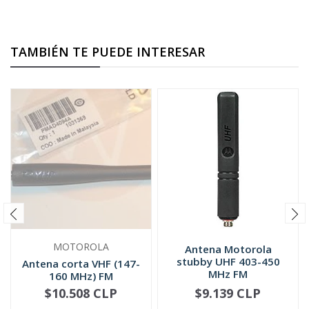
TAMBIÉN TE PUEDE INTERESAR
MOTOROLA
Antena Motorola
stubby UHF 403-450
Antena corta VHF (147-
MHz FM
160 MHz) FM
PMAD4094
$10.508 CLP
$9.139 CLP
NO DISPONIBLE
-
+