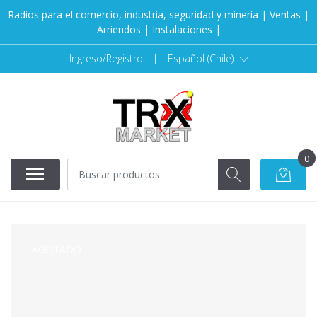
Radios para el comercio, industria, seguridad y minería | Ventas |
Arriendos | Instalaciones |
Ingreso/Registro
|
Español (Chile)
0
AGOTADO