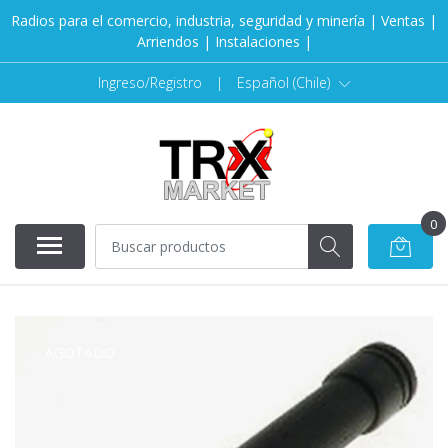
Radios para el comercio, industria, seguridad y minería | Ventas |
Arriendos | Instalaciones |
Ingreso/Registro
|
Español (Chile)
0
AGOTADO