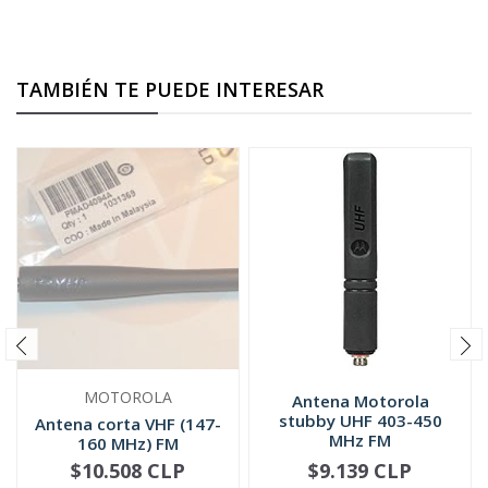
TAMBIÉN TE PUEDE INTERESAR
MOTOROLA
Antena Motorola
stubby UHF 403-450
Antena corta VHF (147-
MHz FM
160 MHz) FM
PMAD4094
$10.508 CLP
$9.139 CLP
NO DISPONIBLE
-
+