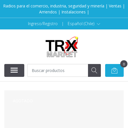
Radios para el comercio, industria, seguridad y minería | Ventas |
Arriendos | Instalaciones |
Ingreso/Registro
|
Español (Chile)
0
AGOTADO