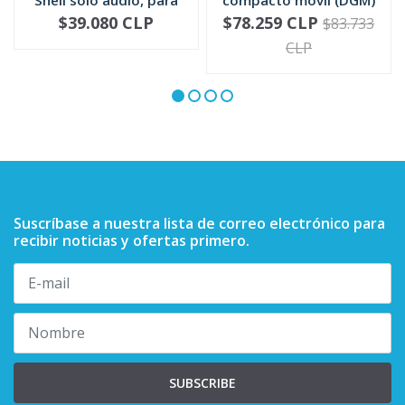
mic...
RMN5052
$39.080 CLP
$78.259 CLP
$83.733
-
+
-
+
CLP
Suscríbase a nuestra lista de correo electrónico para
recibir noticias y ofertas primero.
SUBSCRIBE