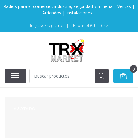
Radios para el comercio, industria, seguridad y minería | Ventas |
Arriendos | Instalaciones |
Ingreso/Registro
|
Español (Chile)
0
AGOTADO