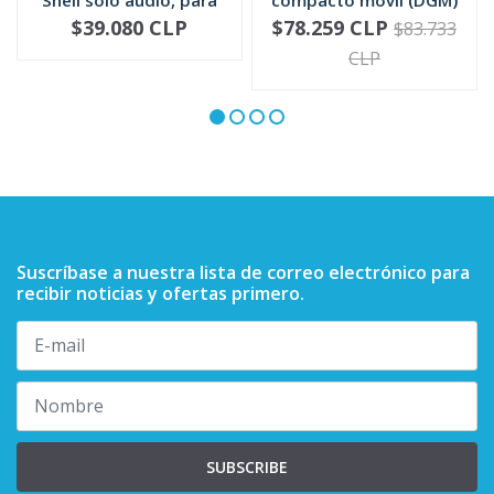
mic...
RMN5052
$39.080 CLP
$78.259 CLP
$83.733
-
+
-
+
CLP
Suscríbase a nuestra lista de correo electrónico para
recibir noticias y ofertas primero.
SUBSCRIBE