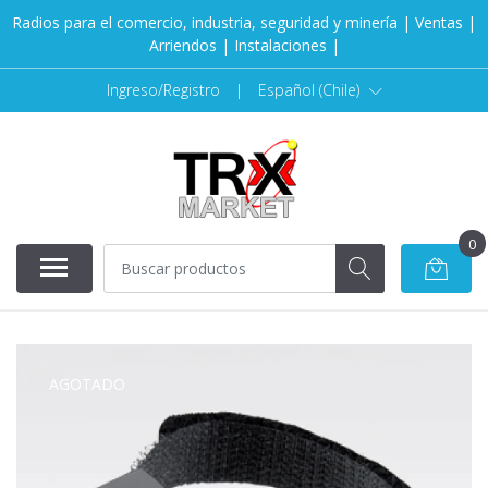
Radios para el comercio, industria, seguridad y minería | Ventas |
Arriendos | Instalaciones |
Ingreso/Registro
|
Español (Chile)
0
AGOTADO