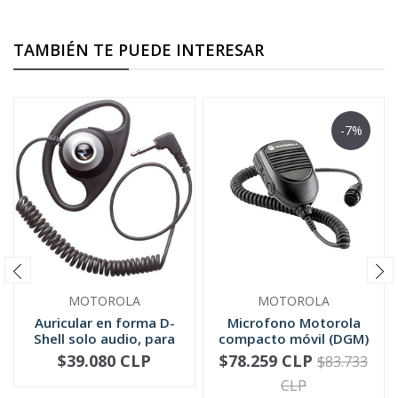
TAMBIÉN TE PUEDE INTERESAR
-7%
MOTOROLA
MOTOROLA
Auricular en forma D-
Microfono Motorola
Shell solo audio, para
compacto móvil (DGM)
mic...
RMN5052
$39.080 CLP
$78.259 CLP
$83.733
-
+
-
+
CLP