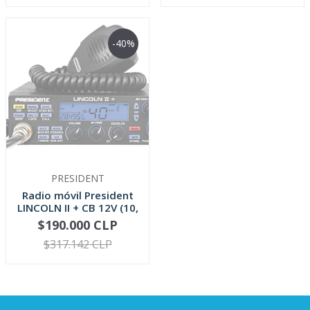
-40%
PRESIDENT
Radio móvil President
LINCOLN II + CB 12V (10,
...
$190.000 CLP
AGOTADO
$317.142 CLP