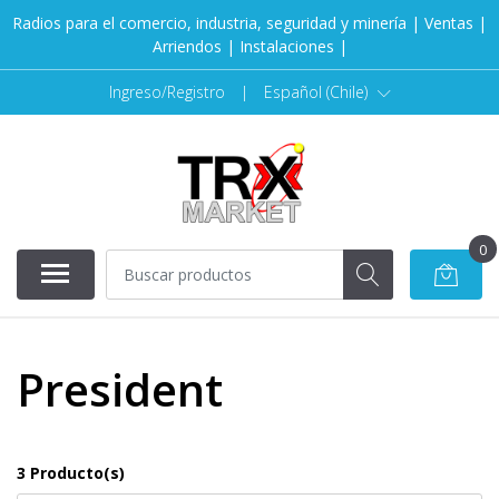
Radios para el comercio, industria, seguridad y minería | Ventas |
Arriendos | Instalaciones |
Ingreso/Registro
|
Español (Chile)
0
President
3 Producto(s)