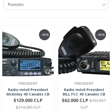
-40%
-40%
PRESIDENT
PRESIDENT
Radio móvil President
Radio móvil President
McKinley 40 Canales CB
BILL FCC 40 Canales CB
12...
12V
$129.000 CLP
$62.000 CLP
$102.857
-
+
-
+
$214.285 CLP
CLP