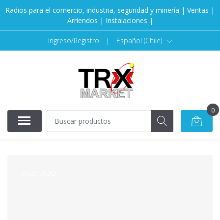
Radios para el comercio, industria, seguridad y minería | Ventas |
Arriendos | Instalaciones |
Ingreso/Registro
|
Español (Chile)
0
AGOTADO