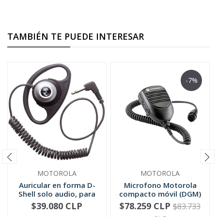
TAMBIÉN TE PUEDE INTERESAR
-7%
MOTOROLA
MOTOROLA
Auricular en forma D-
Microfono Motorola
Shell solo audio, para
compacto móvil (DGM)
mic...
RMN5052
$39.080 CLP
$78.259 CLP
$83.733
-
+
-
+