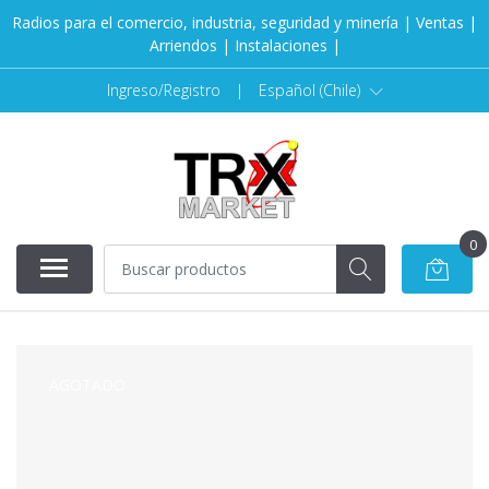
Radios para el comercio, industria, seguridad y minería | Ventas |
Arriendos | Instalaciones |
Ingreso/Registro
|
Español (Chile)
0
AGOTADO