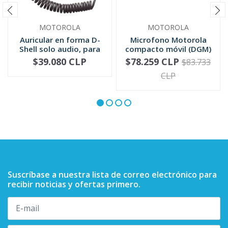
MOTOROLA
MOTOROLA
Auricular en forma D-
Microfono Motorola
Shell solo audio, para
compacto móvil (DGM)
mic...
RMN5052
$39.080 CLP
$78.259 CLP
$83.733
-
+
-
+
CLP
Suscríbase a nuestra lista de correo electrónico para
recibir noticias y ofertas primero.