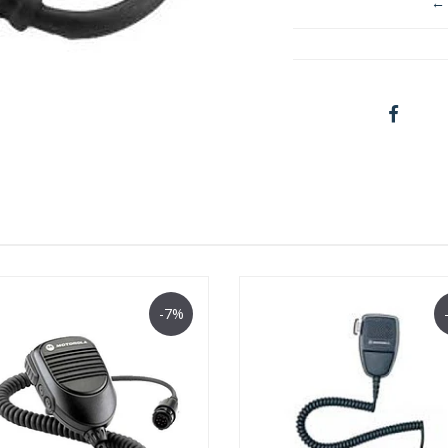
← 
-7%