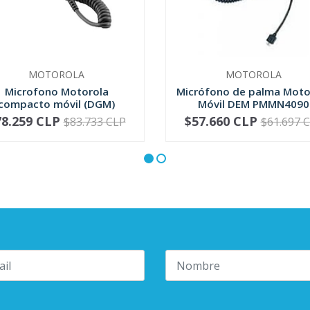
MOTOROLA
MOTOROLA
Microfono Motorola
Micrófono de palma Moto
compacto móvil (DGM)
Móvil DEM PMMN4090
RMN5052
78.259 CLP
$57.660 CLP
$83.733 CLP
$61.697 
+
-
+