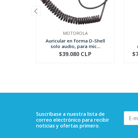
MOTOROLA
Auricular en forma D-Shell
solo audio, para mic...
$39.080 CLP
$
-
+
-
Suscríbase a nuestra lista de
correo electrónico para recibir
noticias y ofertas primero.