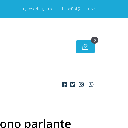
Ingreso/Registro
|
Español (Chile)
0
ono parlante