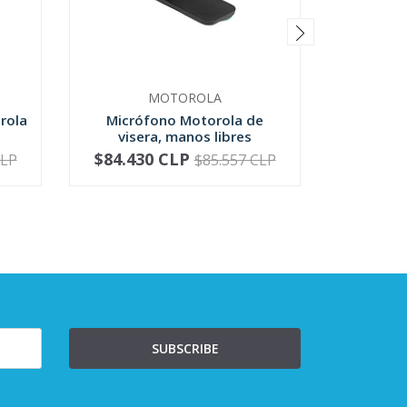
MOTOROLA
rola
Micrófono Motorola de
Micrófo
visera, manos libres
Motoro
$84.430 CLP
$81.4
CLP
$85.557 CLP
-
+
-
SUBSCRIBE