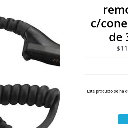
rem
c/cone
de
$11
Este producto se ha q