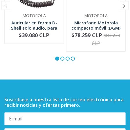
MOTOROLA
MOTOROLA
Auricular en forma D-
Microfono Motorola
Shell solo audio, para
compacto móvil (DGM)
mic...
RMN5052
$39.080 CLP
$78.259 CLP
$83.733
-
+
-
+
CLP
Suscríbase a nuestra lista de correo electrónico para
recibir noticias y ofertas primero.