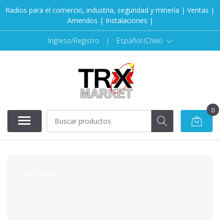
Radios para el comercio, industria, seguridad y minería | Ventas |
Arriendos | Instalaciones |
Ingreso/Registro
|
Español (Chile)
0
AGOTADO