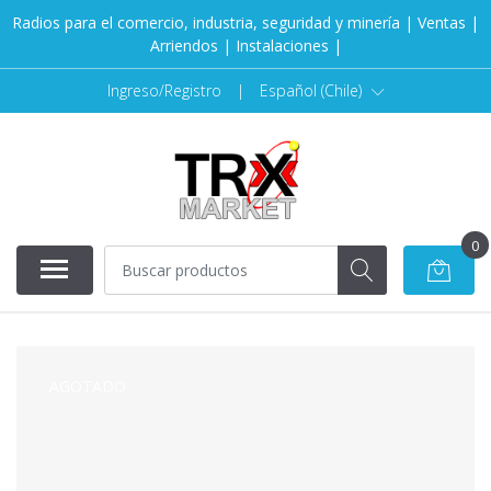
Radios para el comercio, industria, seguridad y minería | Ventas |
Arriendos | Instalaciones |
Ingreso/Registro
|
Español (Chile)
0
AGOTADO