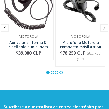
MOTOROLA
MOTOROLA
Auricular en forma D-
Microfono Motorola
Shell solo audio, para
compacto móvil (DGM)
mic...
RMN5052
$39.080 CLP
$78.259 CLP
$83.733
-
+
-
+
CLP
Suscríbase a nuestra lista de correo electrónico para