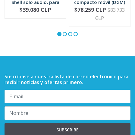
Shell solo audio, para
compacto móvil (DGM)
mic...
RMN5052
$39.080 CLP
$78.259 CLP
$83.733
-
+
-
+
CLP
Suscríbase a nuestra lista de correo electrónico para
recibir noticias y ofertas primero.
SUBSCRIBE