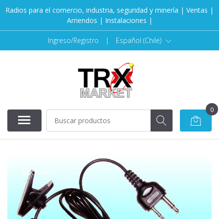
Radios para el comercio, industria, seguridad y minería | Ventas |
Arriendos | Instalaciones |
Ingreso/Registro
|
Español (Chile)
0
AGOTADO