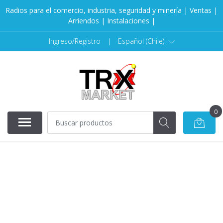
Radios para el comercio, industria, seguridad y minería | Ventas |
Arriendos | Instalaciones |
Ingreso/Registro
|
Español (Chile)
0
AGOTADO