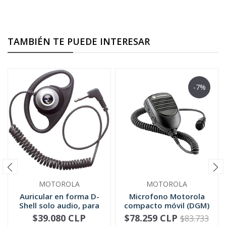
TAMBIÉN TE PUEDE INTERESAR
-7%
MOTOROLA
MOTOROLA
Auricular en forma D-
Microfono Motorola
Shell solo audio, para
compacto móvil (DGM)
mic...
RMN5052
$39.080 CLP
$78.259 CLP
$83.733
-
+
-
+