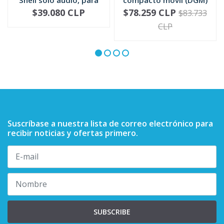
mic...
RMN5052
$39.080 CLP
$78.259 CLP
$83.733
-
+
-
+
CLP
Suscríbase a nuestra lista de correo electrónico para
recibir noticias y ofertas primero.
SUBSCRIBE