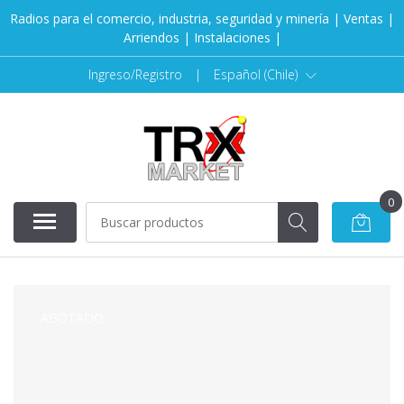
Radios para el comercio, industria, seguridad y minería | Ventas |
Arriendos | Instalaciones |
Ingreso/Registro
|
Español (Chile)
0
AGOTADO