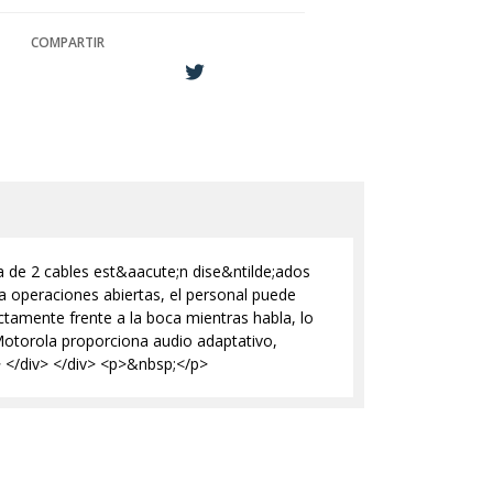
COMPARTIR
cia de 2 cables est&aacute;n dise&ntilde;ados
ra operaciones abiertas, el personal puede
tamente frente a la boca mientras habla, lo
otorola proporciona audio adaptativo,
> </div> </div> <p>&nbsp;</p>