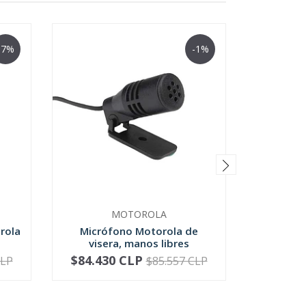
-7%
-1%
MOTOROLA
rola
Micrófono Motorola de
Micrófo
visera, manos libres
Motoro
$84.430 CLP
$81.4
CLP
$85.557 CLP
-
+
-