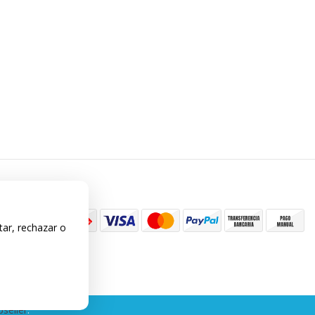
tar, rechazar o
seller
.