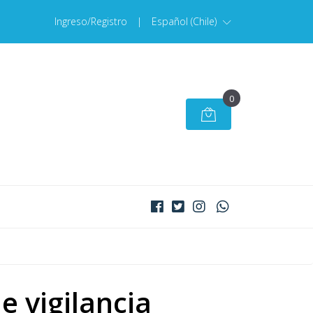
Ingreso/Registro
|
Español (Chile)
0
e vigilancia