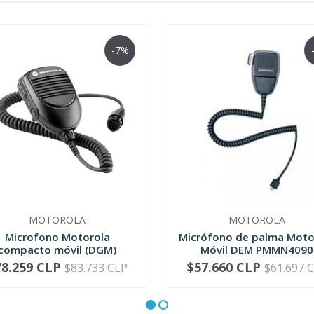
-7%
MOTOROLA
MOTOROLA
Microfono Motorola
Micrófono de palma Moto
compacto móvil (DGM)
Móvil DEM PMMN4090
RMN5052
78.259 CLP
$57.660 CLP
$83.733 CLP
$61.697 
+
-
+