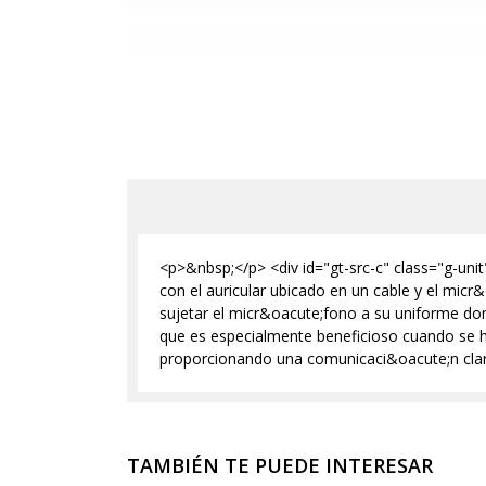
<p>&nbsp;</p> <div id="gt-src-c" class="g-unit"
con el auricular ubicado en un cable y el micr
sujetar el micr&oacute;fono a su uniforme don
que es especialmente beneficioso cuando se 
proporcionando una comunicaci&oacute;n clara
TAMBIÉN TE PUEDE INTERESAR