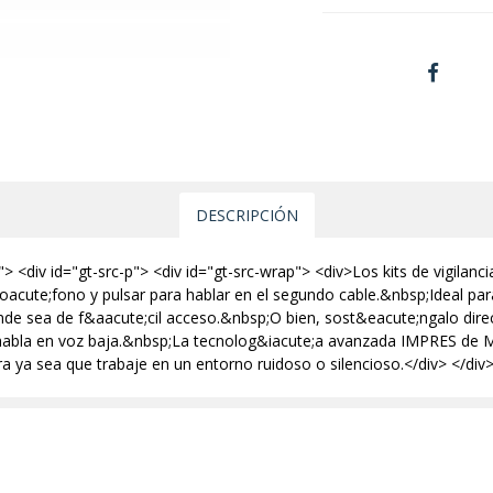
DESCRIPCIÓN
> <div id="gt-src-p"> <div id="gt-src-wrap"> <div>Los kits de vigilan
&oacute;fono y pulsar para hablar en el segundo cable.&nbsp;Ideal pa
de sea de f&aacute;cil acceso.&nbsp;O bien, sost&eacute;ngalo direc
habla en voz baja.&nbsp;La tecnolog&iacute;a avanzada IMPRES de M
 ya sea que trabaje en un entorno ruidoso o silencioso.</div> </div