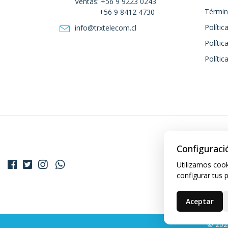
Ventas: +56 9 9223 0243
Términ
+56 9 8412 4730
Polític
info@trxtelecom.cl
Polític
Polític
Configuraci
Utilizamos cook
configurar tus 
Aceptar
© 202