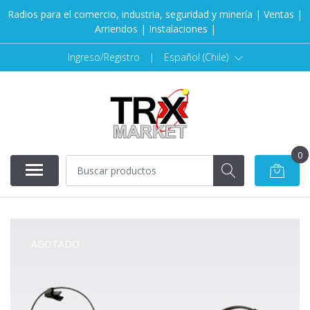
Radios para el comercio, industria, seguridad y minería | Ventas |
Arriendos | Instalaciones |
Ingreso/Registro
|
Español (Chile)
0
AGOTADO