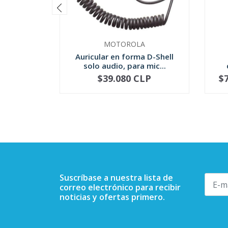
MOTOROLA
Auricular en forma D-Shell
solo audio, para mic...
$39.080 CLP
$
-
+
-
Suscríbase a nuestra lista de
correo electrónico para recibir
noticias y ofertas primero.