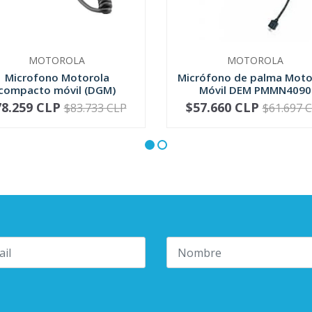
MOTOROLA
MOTOROLA
Microfono Motorola
Micrófono de palma Moto
compacto móvil (DGM)
Móvil DEM PMMN4090
RMN5052
78.259 CLP
$57.660 CLP
$83.733 CLP
$61.697 
+
-
+