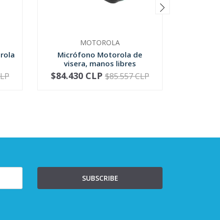
MOTOROLA
rola
Micrófono Motorola de
Micrófo
visera, manos libres
Motoro
$84.430 CLP
$81.4
CLP
$85.557 CLP
-
+
-
SUBSCRIBE