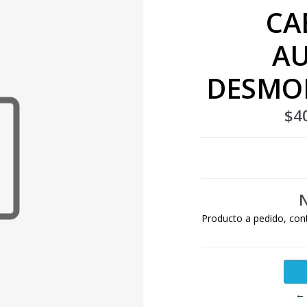
CA
AU
DESMON
$4
N
Producto a pedido, con
← 