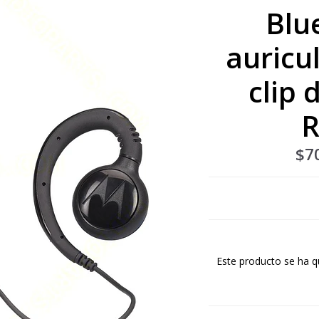
Blu
auricul
clip 
R
$7
Este producto se ha q