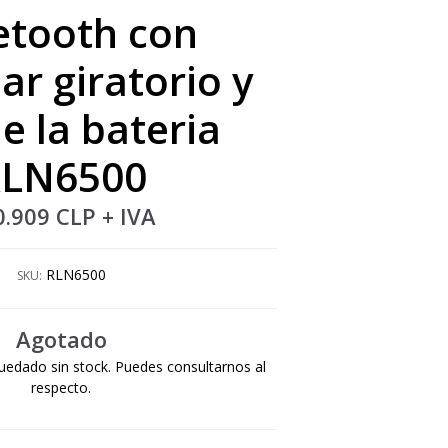
etooth con
ar giratorio y
de la bateria
LN6500
0.909 CLP
+ IVA
RLN6500
SKU:
Agotado
uedado sin stock. Puedes consultarnos al
respecto.