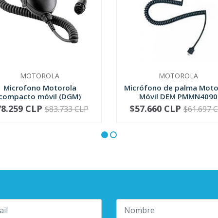
MOTOROLA
MOTOROLA
Microfono Motorola
Micrófono de palma Moto
compacto móvil (DGM)
Móvil DEM PMMN4090
RMN5052
78.259 CLP
$57.660 CLP
$83.733 CLP
$61.697 
+
-
+