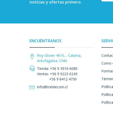
noticias y ofertas primero.
ENCUÉNTRANOS
SERVI
Roy Glover 4610, , Calama,
Contac
Antofagasta, Chile
Como 
Tienda: +56 9 3916 6080
Formas
Ventas: +56 9 9223 0243
Términ
+56 9 8412 4730
Polític
info@trxtelecom.cl
Polític
Polític