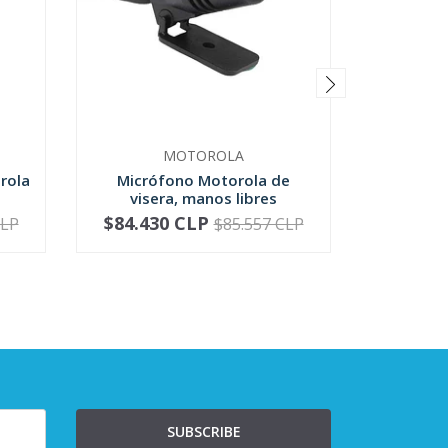
MOTOROLA
rola
Micrófono Motorola de
Micrófo
visera, manos libres
Motoro
$84.430 CLP
$81.4
CLP
$85.557 CLP
-
+
-
SUBSCRIBE