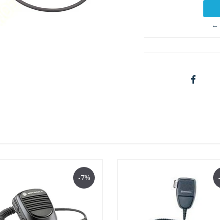
← 
-7%