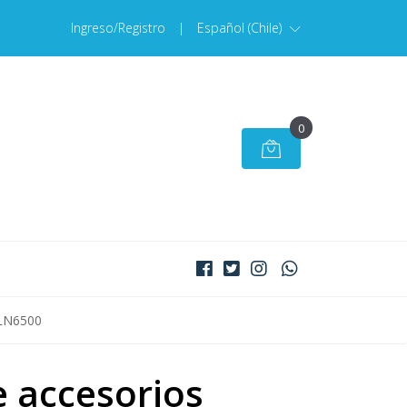
Ingreso/Registro
|
Español (Chile)
0
 RLN6500
e accesorios