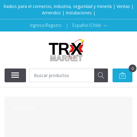
Radios para el comercio, industria, seguridad y minería | Ventas |
Arriendos | Instalaciones |
Ingreso/Registro
|
Español (Chile)
0
AGOTADO