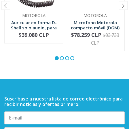
MOTOROLA
MOTOROLA
Auricular en forma D-
Microfono Motorola
Shell solo audio, para
compacto móvil (DGM)
mic...
RMN5052
$39.080 CLP
$78.259 CLP
$83.733
-
+
-
+
CLP
Suscríbase a nuestra lista de correo electrónico para
recibir noticias y ofertas primero.