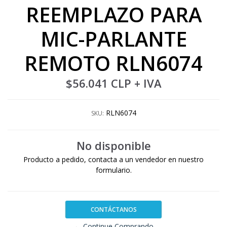
REEMPLAZO PARA
MIC-PARLANTE
REMOTO RLN6074
$56.041 CLP
+ IVA
RLN6074
SKU:
No disponible
Producto a pedido, contacta a un vendedor en nuestro
formulario.
CONTÁCTANOS
← Continue Comprando