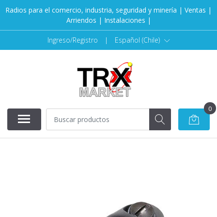
Radios para el comercio, industria, seguridad y minería | Ventas |
Arriendos | Instalaciones |
Ingreso/Registro
|
Español (Chile)
0
AGOTADO