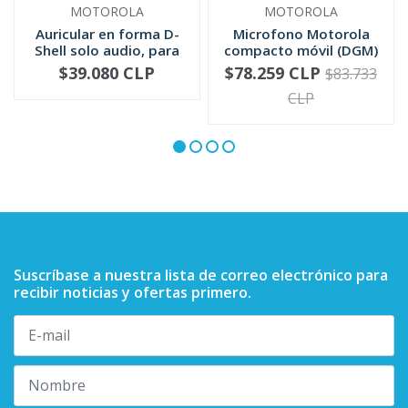
MOTOROLA
MOTOROLA
Auricular en forma D-
Microfono Motorola
Shell solo audio, para
compacto móvil (DGM)
mic...
RMN5052
$39.080 CLP
$78.259 CLP
$83.733
-
+
-
+
CLP
Suscríbase a nuestra lista de correo electrónico para
recibir noticias y ofertas primero.