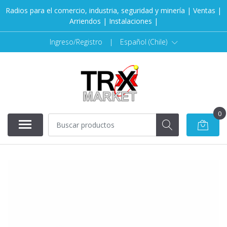
Radios para el comercio, industria, seguridad y minería | Ventas |
Arriendos | Instalaciones |
Ingreso/Registro
|
Español (Chile)
0