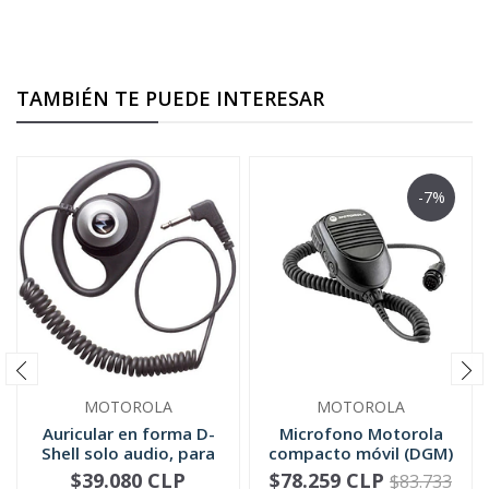
TAMBIÉN TE PUEDE INTERESAR
-7%
MOTOROLA
MOTOROLA
Auricular en forma D-
Microfono Motorola
Shell solo audio, para
compacto móvil (DGM)
mic...
RMN5052
$39.080 CLP
$78.259 CLP
$83.733