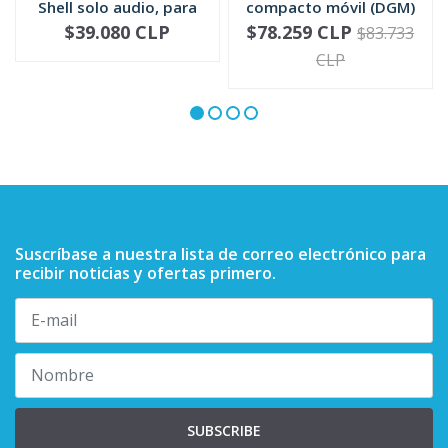
Shell solo audio, para
compacto móvil (DGM)
mic...
RMN5052
$39.080 CLP
$78.259 CLP
$83.733
-
+
-
+
CLP
Suscríbase a nuestra lista de correo electrónico para
recibir noticias y ofertas primero.
SUBSCRIBE