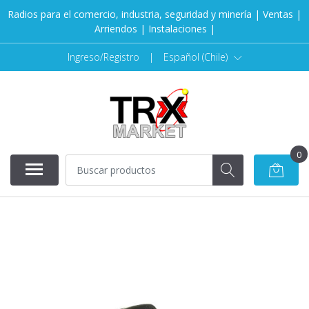
Radios para el comercio, industria, seguridad y minería | Ventas |
Arriendos | Instalaciones |
Ingreso/Registro
|
Español (Chile)
0
AGOTADO