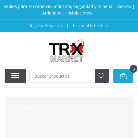
Radios para el comercio, industria, seguridad y minería | Ventas |
Arriendos | Instalaciones |
Ingreso/Registro
|
Español (Chile)
0
AGOTADO