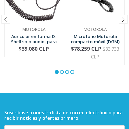
MOTOROLA
MOTOROLA
Auricular en forma D-
Microfono Motorola
Shell solo audio, para
compacto móvil (DGM)
mic...
RMN5052
$39.080 CLP
$78.259 CLP
$83.733
-
+
-
+
CLP
Suscríbase a nuestra lista de correo electrónico para
recibir noticias y ofertas primero.