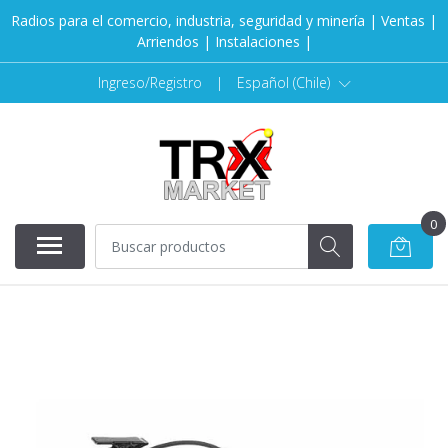
Radios para el comercio, industria, seguridad y minería | Ventas |
Arriendos | Instalaciones |
Ingreso/Registro
|
Español (Chile)
0
AGOTADO