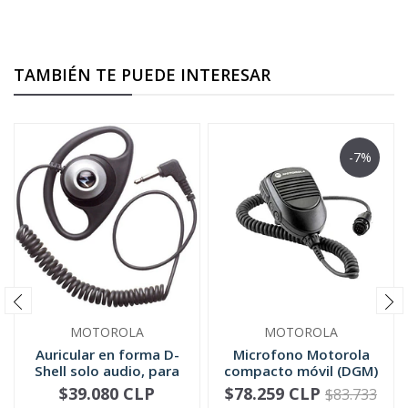
TAMBIÉN TE PUEDE INTERESAR
-7%
MOTOROLA
MOTOROLA
Auricular en forma D-
Microfono Motorola
Shell solo audio, para
compacto móvil (DGM)
mic...
RMN5052
$39.080 CLP
$78.259 CLP
$83.733
-
+
-
+