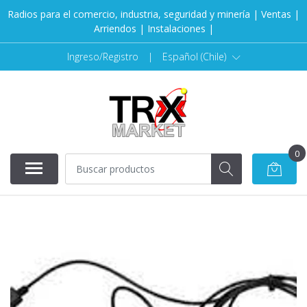
Radios para el comercio, industria, seguridad y minería | Ventas |
Arriendos | Instalaciones |
Ingreso/Registro
|
Español (Chile)
0
AGOTADO