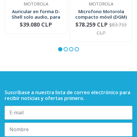
MOTOROLA
MOTOROLA
Auricular en forma D-
Microfono Motorola
Shell solo audio, para
compacto móvil (DGM)
mic...
RMN5052
$39.080 CLP
$78.259 CLP
$83.733
-
+
-
+
CLP
Suscríbase a nuestra lista de correo electrónico para
recibir noticias y ofertas primero.