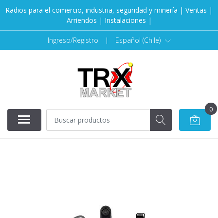
Radios para el comercio, industria, seguridad y minería | Ventas |
Arriendos | Instalaciones |
Ingreso/Registro
|
Español (Chile)
0
AGOTADO