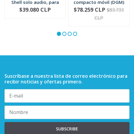
Shell solo audio, para
compacto móvil (DGM)
mic...
RMN5052
$39.080 CLP
$78.259 CLP
$83.733
-
+
-
+
CLP
Suscríbase a nuestra lista de correo electrónico para
recibir noticias y ofertas primero.
SUBSCRIBE