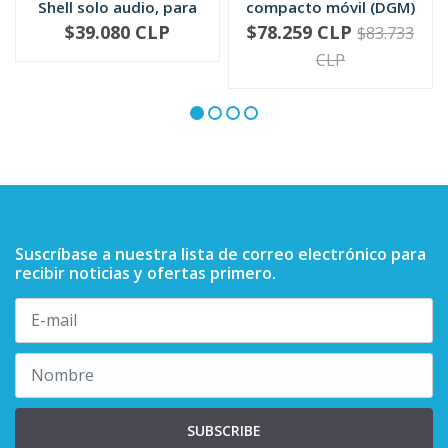
Shell solo audio, para
compacto móvil (DGM)
mic...
RMN5052
$39.080 CLP
$78.259 CLP
$83.733
-
+
-
+
CLP
Suscríbase a nuestra lista de correo electrónico para
recibir noticias y ofertas primero.
SUBSCRIBE