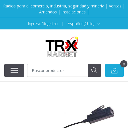
Radios para el comercio, industria, seguridad y minería | Ventas |
Arriendos | Instalaciones |
Ingreso/Registro
|
Español (Chile)
0
AGOTADO