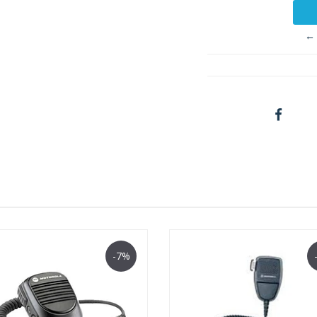
← 
-7%