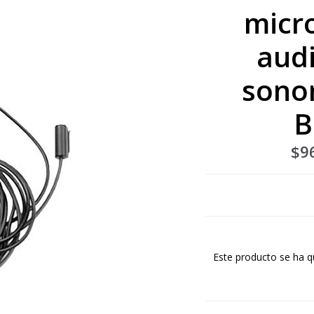
micr
audi
sono
B
$9
Este producto se ha q