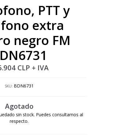
ofono, PTT y
fono extra
ro negro FM
DN6731
6.904 CLP
+ IVA
BDN6731
SKU:
Agotado
uedado sin stock. Puedes consultarnos al
respecto.