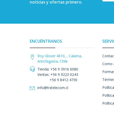
noticias y ofertas primero.
ENCUÉNTRANOS
SERVI
Roy Glover 4610, , Calama,
Contac
Antofagasta, Chile
Como 
Tienda: +56 9 3916 6080
Formas
Ventas: +56 9 9223 0243
Términ
+56 9 8412 4730
Polític
info@trxtelecom.cl
Polític
Polític