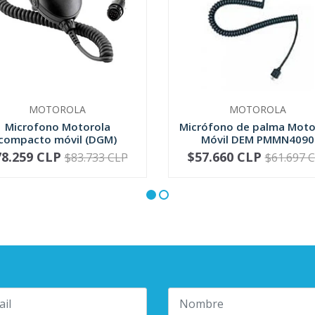
MOTOROLA
MOTOROLA
Microfono Motorola
Micrófono de palma Moto
compacto móvil (DGM)
Móvil DEM PMMN4090
RMN5052
78.259 CLP
$57.660 CLP
$83.733 CLP
$61.697 
+
-
+