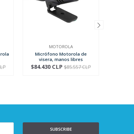
MOTOROLA
rola
Micrófono Motorola de
Micrófo
visera, manos libres
Motoro
$84.430 CLP
$81.4
CLP
$85.557 CLP
-
+
-
SUBSCRIBE