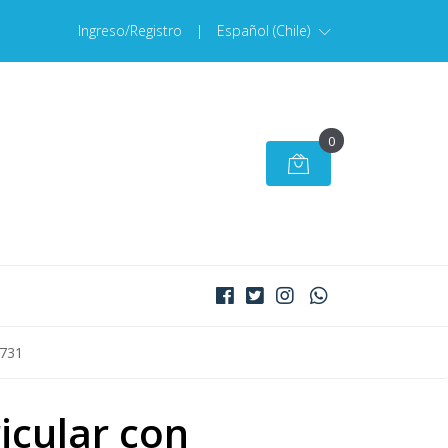
Ingreso/Registro
|
Español (Chile)
0
6731
icular con