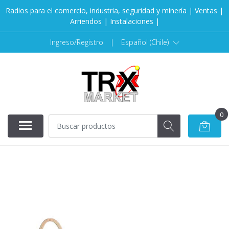
Radios para el comercio, industria, seguridad y minería | Ventas |
Arriendos | Instalaciones |
Ingreso/Registro
|
Español (Chile)
0
AGOTADO