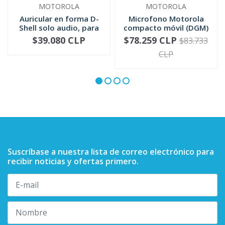
MOTOROLA
MOTOROLA
Auricular en forma D-
Microfono Motorola
Shell solo audio, para
compacto móvil (DGM)
mic...
RMN5052
$39.080 CLP
$78.259 CLP
$83.733
-
+
-
+
CLP
Suscríbase a nuestra lista de correo electrónico para
recibir noticias y ofertas primero.