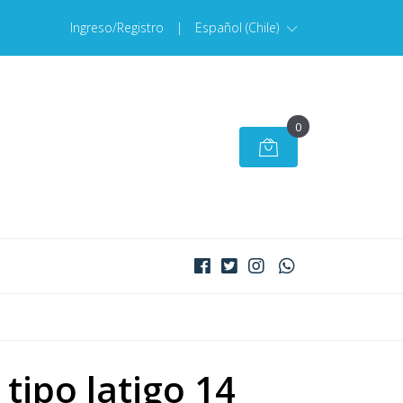
Ingreso/Registro
|
Español (Chile)
0
tipo latigo 14