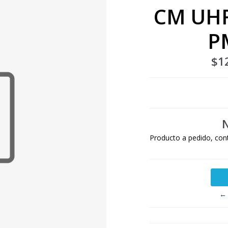
CM UHF
P
$1
N
Producto a pedido, con
← 