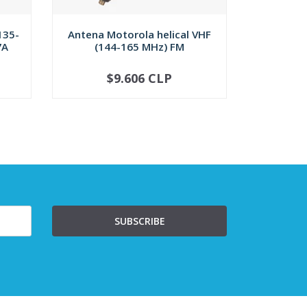
135-
Antena Motorola helical VHF
Antena M
7A
(144-165 MHz) FM
(15
$9.606 CLP
$
-
+
-
SUBSCRIBE