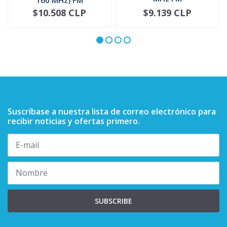
PMAD4094
$10.508 CLP
$9.139 CLP
NO DISPONIBLE
-
+
Suscríbase a nuestra lista de correo electrónico para
recibir noticias y ofertas primero.
SUBSCRIBE