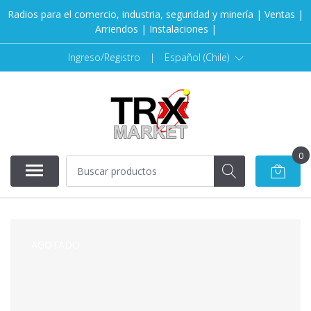
Radios para el comercio, industria, seguridad y minería | Ventas |
Arriendos | Instalaciones |
Ingreso/Registro
|
Español (Chile)
0
AGOTADO