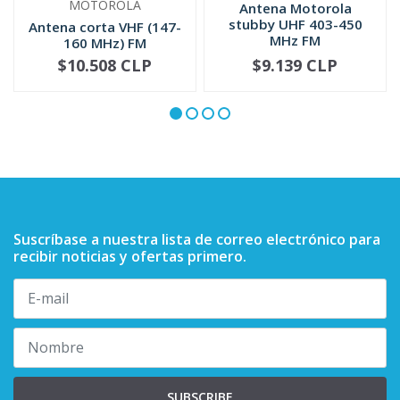
MOTOROLA
Antena Motorola
stubby UHF 403-450
Antena corta VHF (147-
MHz FM
160 MHz) FM
PMAD4094
$10.508 CLP
$9.139 CLP
NO DISPONIBLE
-
+
Suscríbase a nuestra lista de correo electrónico para
recibir noticias y ofertas primero.
SUBSCRIBE