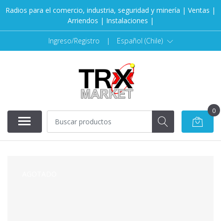
Radios para el comercio, industria, seguridad y minería | Ventas |
Arriendos | Instalaciones |
Ingreso/Registro
|
Español (Chile)
0
AGOTADO