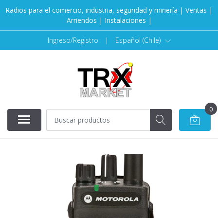
Radios para el comercio, industria, seguridad y minería | Ventas |
Arriendos | Instalaciones |
Ingreso/Registro
|
Español (Chile)
0
AGOTADO