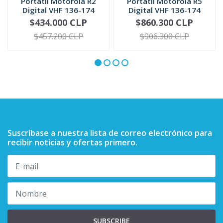
Portátil Motorola R2
Portátil Motorola R5
Digital VHF 136-174
Digital VHF 136-174
MHz UH...
MHz | ...
$434.000 CLP
$860.300 CLP
VER OPCIONES
VER OPCIONES
$457.200 CLP
$906.300 CLP
Suscríbase a nuestra lista de correo electrónico para
recibir noticias y ofertas primero.
SUBSCRIBE