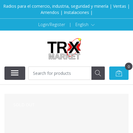
Radios para el comercio, industria, seguridad y minería | Ventas |
Arriendos | Instalaciones |
Login/Register
|
English
0
SOLD OUT