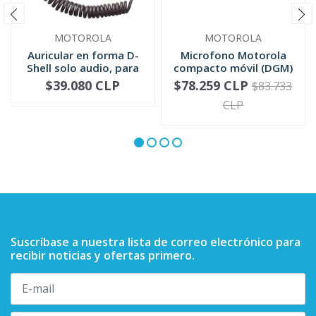
MOTOROLA
MOTOROLA
Auricular en forma D-
Microfono Motorola
Shell solo audio, para
compacto móvil (DGM)
mic...
RMN5052
$39.080 CLP
$78.259 CLP
$83.733
-
+
-
+
CLP
Suscríbase a nuestra lista de correo electrónico para
recibir noticias y ofertas primero.