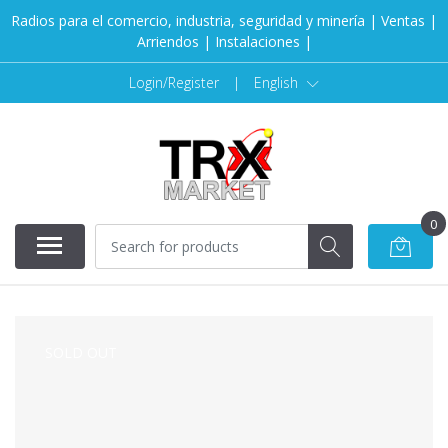
Radios para el comercio, industria, seguridad y minería | Ventas |
Arriendos | Instalaciones |
Login/Register
|
English
0
SOLD OUT