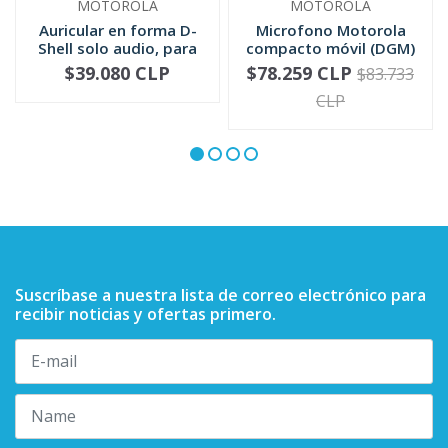
MOTOROLA
MOTOROLA
Auricular en forma D-
Microfono Motorola
Shell solo audio, para
compacto móvil (DGM)
mic...
RMN5052
$39.080 CLP
$78.259 CLP
$83.733
-
+
-
+
CLP
Suscríbase a nuestra lista de correo electrónico para
recibir noticias y ofertas primero.