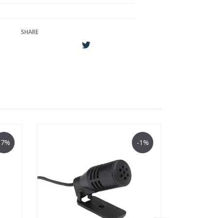
SHARE
-7%
-1%