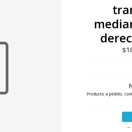
tra
median
dere
$1
Producto a pedido, con
← 