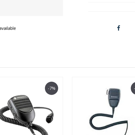
vailable
-7%