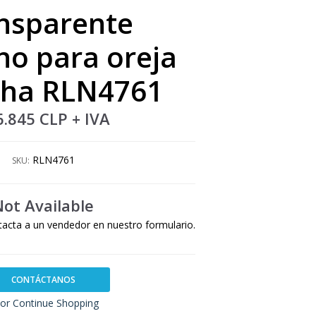
nsparente
o para oreja
cha RLN4761
6.845 CLP
+ IVA
RLN4761
SKU:
Not Available
tacta a un vendedor en nuestro formulario.
CONTÁCTANOS
or Continue Shopping