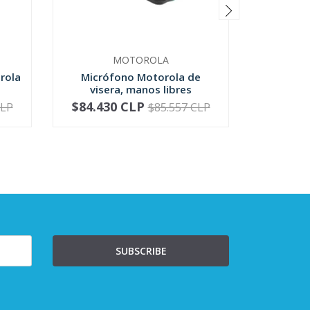
MOTOROLA
rola
Micrófono Motorola de
Micrófo
visera, manos libres
Motoro
$84.430 CLP
$81.4
CLP
$85.557 CLP
-
+
-
SUBSCRIBE