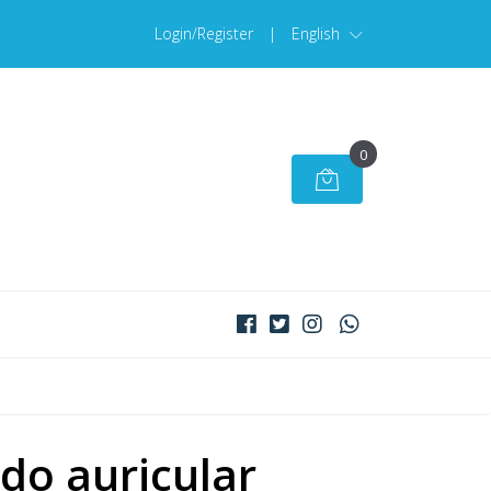
Login/Register
|
English
0
o auricular