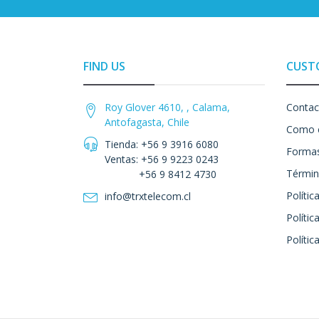
FIND US
CUST
Roy Glover 4610, , Calama,
Contac
Antofagasta, Chile
Como 
Tienda: +56 9 3916 6080
Formas
Ventas: +56 9 9223 0243
Términ
+56 9 8412 4730
Polític
info@trxtelecom.cl
Polític
Polític