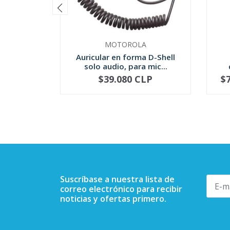
MOTOROLA
Auricular en forma D-Shell
solo audio, para mic...
$39.080 CLP
$
-
+
-
Suscríbase a nuestra lista de
correo electrónico para recibir
noticias y ofertas primero.