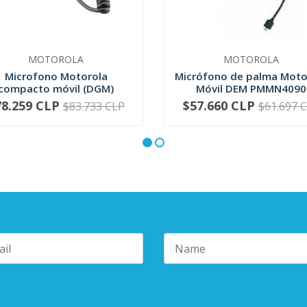
MOTOROLA
MOTOROLA
Microfono Motorola
Micrófono de palma Moto
compacto móvil (DGM)
Móvil DEM PMMN4090
RMN5052
78.259 CLP
$57.660 CLP
$83.733 CLP
$61.697 
+
-
+