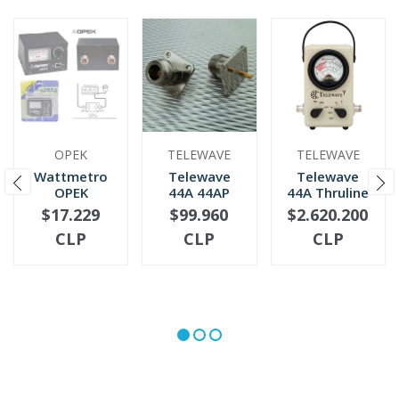
OPEK
TELEWAVE
TELEWAVE
Wattmetro
Telewave
Telewave
OPEK
44A 44AP
44A Thruline
medidor de
44L1 44L1P
Wattmetro
$17.229
$99.960
$2.620.200
NOT AVAILABLE
-
+
-
+
Roe HF1.5-30
Wattmeter
CLP
CLP
CLP
MHZ (SWR-2)
QC Conne...