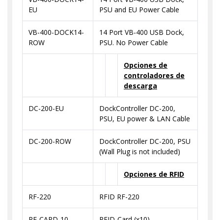
EU
PSU and EU Power Cable
VB-400-DOCK14-
14 Port VB-400 USB Dock,
ROW
PSU. No Power Cable
Opciones de
controladores de
descarga
DC-200-EU
DockController DC-200,
PSU, EU power & LAN Cable
DC-200-ROW
DockController DC-200, PSU
(Wall Plug is not included)
Opciones de RFID
RF-220
RFID RF-220
RF-CARD-10
RFID-Card (x10)