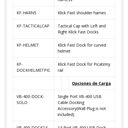
KF-HARN5
Klick Fast shoulder harnes
KF-TACTICALCAP
Tactical Cap with Left and
Right Klick Fast Docks
KF-HELMET
Klick Fast Dock for curved
helmet
KF-
Klick Fast Dock for Picatinny
DOCKHELMETPIC
rail
Opciones de Carga
VB-400-DOCK-
Single Port VB-400 USB
SOLO
Cable Docking
Accessory(Wall Plug is not
included)
VB-400-DOCK14-
14 Port VB-400 USB Dock,