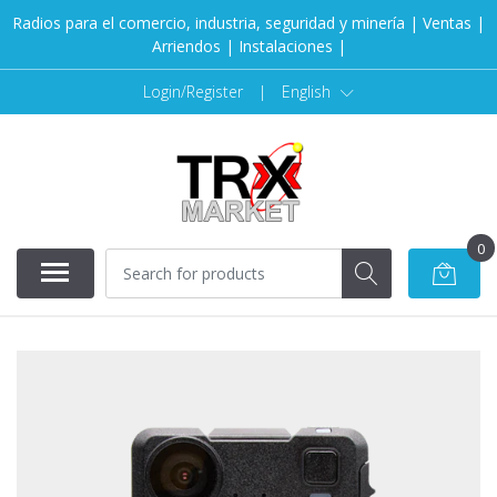
Radios para el comercio, industria, seguridad y minería | Ventas |
Arriendos | Instalaciones |
Login/Register
|
English
0