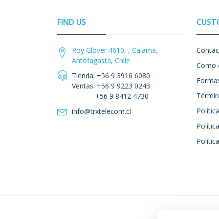
FIND US
CUST
Roy Glover 4610, , Calama,
Contac
Antofagasta, Chile
Como 
Tienda: +56 9 3916 6080
Formas
Ventas: +56 9 9223 0243
Términ
+56 9 8412 4730
Polític
info@trxtelecom.cl
Polític
Polític