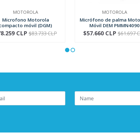
MOTOROLA
MOTOROLA
Microfono Motorola
Micrófono de palma Moto
compacto móvil (DGM)
Móvil DEM PMMN4090
RMN5052
78.259 CLP
$57.660 CLP
$83.733 CLP
$61.697 
+
-
+