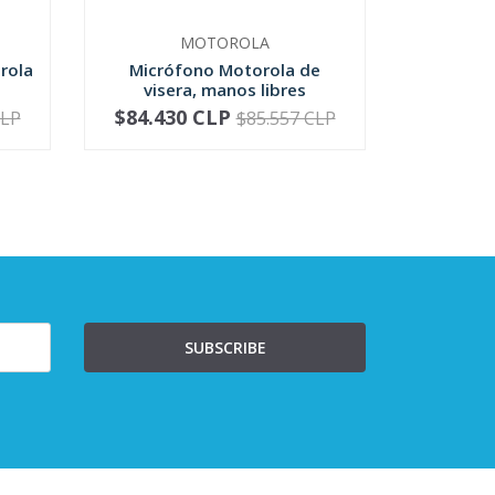
MOTOROLA
rola
Micrófono Motorola de
Micrófo
visera, manos libres
Motoro
$84.430 CLP
$81.4
CLP
$85.557 CLP
-
+
-
SUBSCRIBE