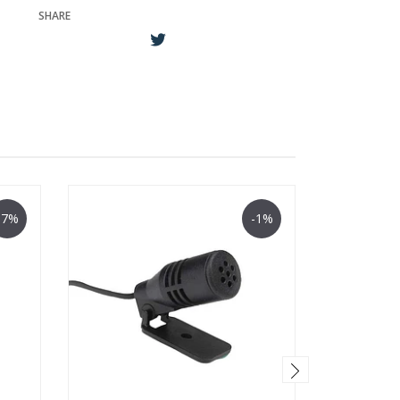
SHARE
-7%
-1%