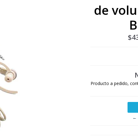
de vol
B
$4
Producto a pedido, con
← 