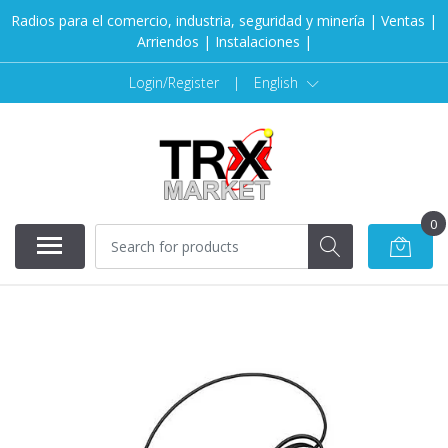
Radios para el comercio, industria, seguridad y minería | Ventas |
Arriendos | Instalaciones |
Login/Register
|
English
0
SOLD OUT