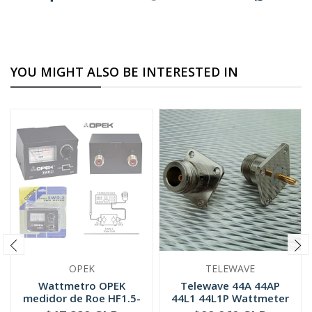
YOU MIGHT ALSO BE INTERESTED IN
OPEK
TELEWAVE
Wattmetro OPEK
Telewave 44A 44AP
medidor de Roe HF1.5-
44L1 44L1P Wattmeter
30 MHZ (SWR-2)
QC Conne...