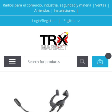
Radios para el comercio, industria, seguridad y minería | Ventas |
Arriendos | Instalaciones |
Login/Register
|
English
0
SOLD OUT