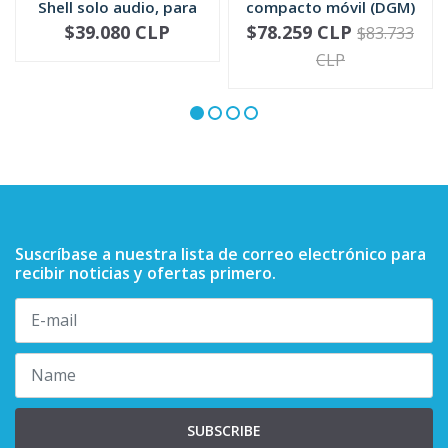
Shell solo audio, para
compacto móvil (DGM)
mic...
RMN5052
$39.080 CLP
$78.259 CLP
$83.733
-
+
-
+
CLP
Suscríbase a nuestra lista de correo electrónico para
recibir noticias y ofertas primero.
SUBSCRIBE