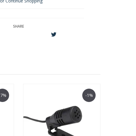
or Continue Shopping
SHARE
-7%
-1%