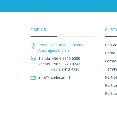
FIND US
CUST
Roy Glover 4610, , Calama,
Contac
Antofagasta, Chile
Como 
Tienda: +56 9 3916 6080
Formas
Ventas: +56 9 9223 0243
Términ
+56 9 8412 4730
Polític
info@trxtelecom.cl
Polític
Polític