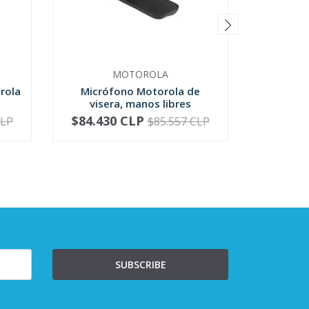
MOTOROLA
rola
Micrófono Motorola de
Micrófo
visera, manos libres
Motoro
$84.430 CLP
$81.4
CLP
$85.557 CLP
-
+
-
SUBSCRIBE