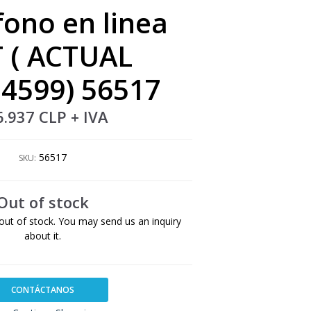
fono en linea
 ( ACTUAL
4599) 56517
6.937 CLP
+ IVA
56517
SKU:
Out of stock
out of stock. You may send us an inquiry
about it.
CONTÁCTANOS