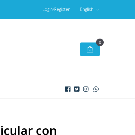
Login/Register
|
English
0
icular con