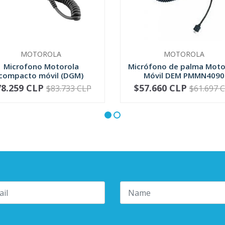
MOTOROLA
MOTOROLA
Microfono Motorola
Micrófono de palma Moto
compacto móvil (DGM)
Móvil DEM PMMN4090
RMN5052
78.259 CLP
$57.660 CLP
$83.733 CLP
$61.697 
+
-
+