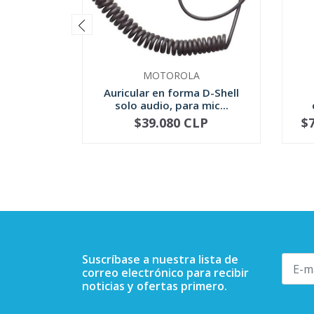
MOTOROLA
Auricular en forma D-Shell
solo audio, para mic...
$39.080 CLP
$
-
+
-
Suscríbase a nuestra lista de
correo electrónico para recibir
noticias y ofertas primero.