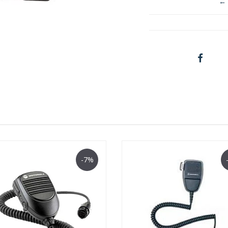
← 
-7%