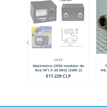
OPEK
Wattmetro OPEK medidor de
T
Roe HF1.5-30 MHZ (SWR-2)
44L
$17.229 CLP
NOT AVAILABLE
-