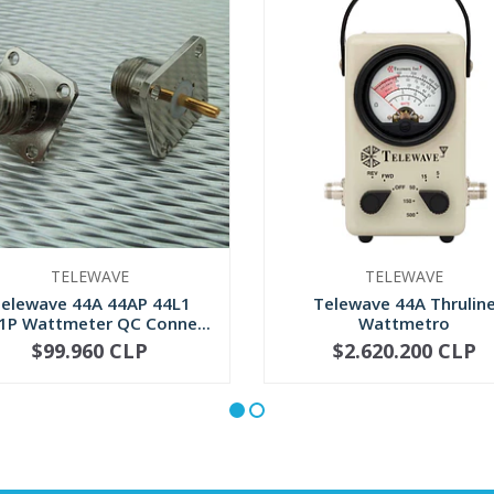
TELEWAVE
TELEWAVE
elewave 44A 44AP 44L1
Telewave 44A Thrulin
1P Wattmeter QC Conne...
Wattmetro
$99.960 CLP
$2.620.200 CLP
+
-
+