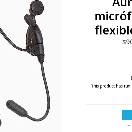
Aur
micróf
flexi
$9
This product has run 
← 