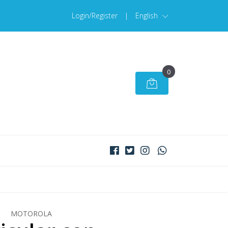
Login/Register
|
English
0
MOTOROLA