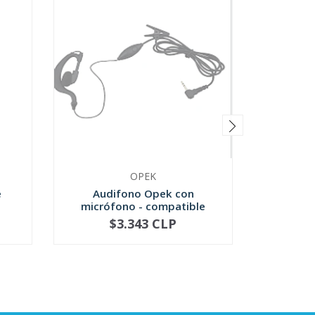
OPEK
e
Audifono Opek con
Portátil
micrófono - compatible
VHF 1
Motorola
$3.343 CLP
$860.3
NOT AVAILABLE