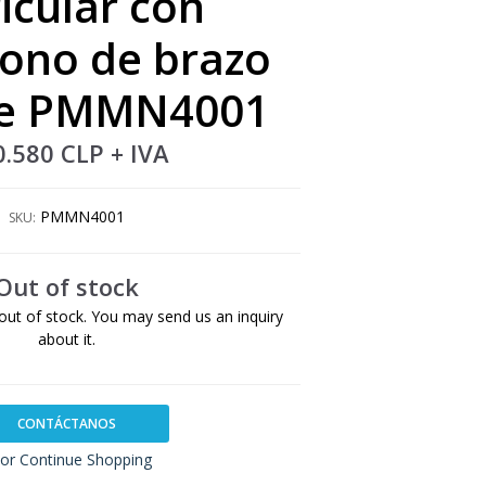
icular con
ono de brazo
ble PMMN4001
0.580 CLP
+ IVA
PMMN4001
SKU:
Out of stock
out of stock. You may send us an inquiry
about it.
CONTÁCTANOS
or Continue Shopping