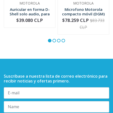
MOTOROLA
MOTOROLA
Auricular en forma D-
Microfono Motorola
Shell solo audio, para
compacto móvil (DGM)
mic...
RMN5052
$39.080 CLP
$78.259 CLP
$83.733
-
+
-
+
CLP
Suscríbase a nuestra lista de correo electrónico para
recibir noticias y ofertas primero.