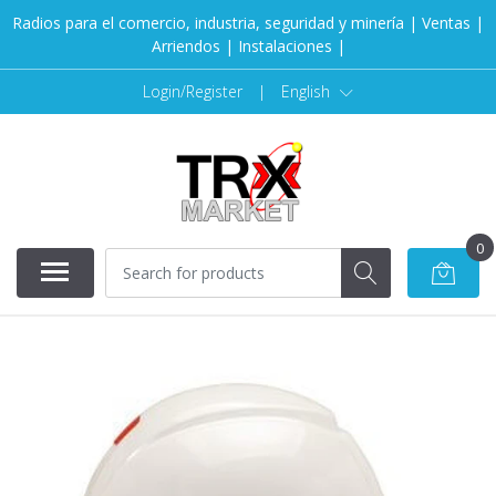
Radios para el comercio, industria, seguridad y minería | Ventas |
Arriendos | Instalaciones |
Login/Register
|
English
0
SOLD OUT