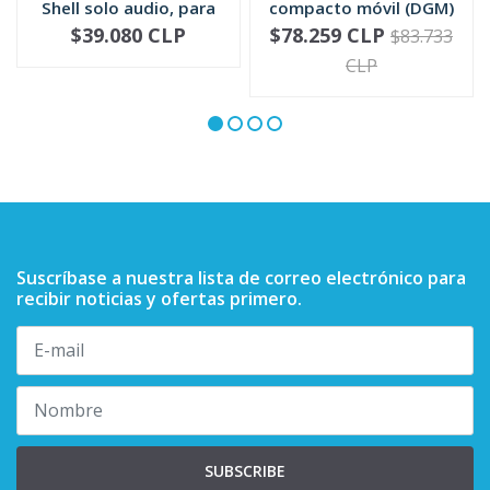
Shell solo audio, para
compacto móvil (DGM)
mic...
RMN5052
$39.080 CLP
$78.259 CLP
$83.733
-
+
-
+
CLP
Suscríbase a nuestra lista de correo electrónico para
recibir noticias y ofertas primero.
SUBSCRIBE