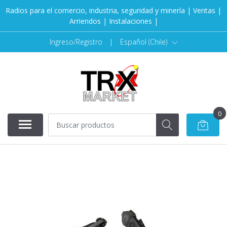
Radios para el comercio, industria, seguridad y minería | Ventas |
Arriendos | Instalaciones |
Ingreso/Registro
|
Español (Chile)
0
AGOTADO