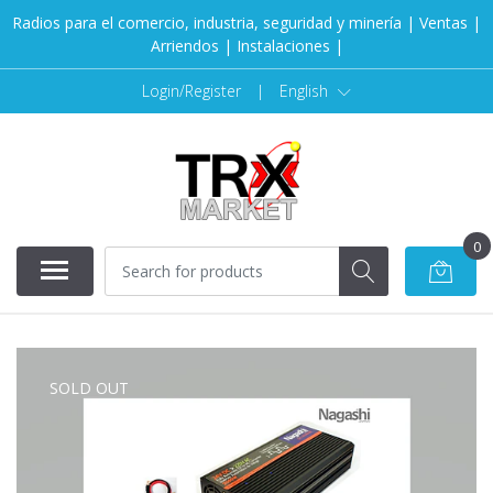
Radios para el comercio, industria, seguridad y minería | Ventas |
Arriendos | Instalaciones |
Login/Register
|
English
0
SOLD OUT